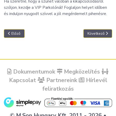
Ha szeretné, hogy a szünet valóban a kikapcsolódásról
szóljon, kezdje a VIP Parkolónál! Foglaljon helyet időben
és induljon nyugodt szívvel a jól megérdemelt pihenésre.
Előző cikk: A fedett, biztonságos parkolás megújult
Következő cikk: 
Előző
Következő
Dokumentumok
Megközelítés
Kapcsolat
Partnereink
Hírlevél
feliratkozás
© M.Son Hungary Kft. 2011 - 2026 •