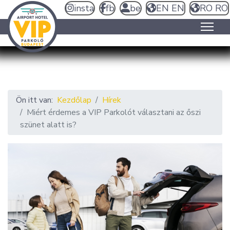
insta
fb
be
EN
EN
RO
RO
Ön itt van:
Kezdőlap
Hírek
Miért érdemes a VIP Parkolót választani az őszi
szünet alatt is?