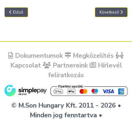
Előző cikk: Új év, új célok, gondtalan indulás
Következő cikk: M
Előző
Következő
Dokumentumok
Megközelítés
Kapcsolat
Partnereink
Hírlevél
feliratkozás
© M.Son Hungary Kft. 2011 - 2026 •
Minden jog fenntartva •