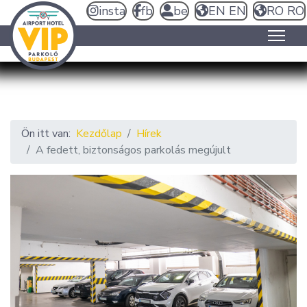
insta
fb
be
EN
EN
RO
RO
Ön itt van:
Kezdőlap
Hírek
A fedett, biztonságos parkolás megújult