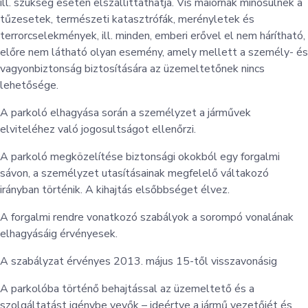
ill. szükség esetén elszállíttathatja. Vis maiornak minősülnek a
tűzesetek, természeti katasztrófák, merényletek és
terrorcselekmények, ill. minden, emberi erővel el nem hárítható,
előre nem látható olyan esemény, amely mellett a személy- és
vagyonbiztonság biztosítására az üzemeltetőnek nincs
lehetősége.
A parkoló elhagyása során a személyzet a járművek
elviteléhez való jogosultságot ellenőrzi.
A parkoló megközelítése biztonsági okokból egy forgalmi
sávon, a személyzet utasításainak megfelelő váltakozó
irányban történik. A kihajtás elsőbbséget élvez.
A forgalmi rendre vonatkozó szabályok a sorompó vonalának
elhagyásáig érvényesek.
A szabályzat érvényes 2013. május 15-től visszavonásig
A parkolóba történő behajtással az üzemeltető és a
szolgáltatást igénybe vevők – ideértve a jármű vezetőjét és