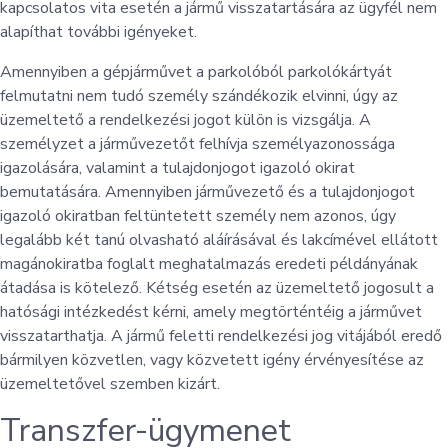
kapcsolatos vita esetén a jármű visszatartására az ügyfél nem
alapíthat további igényeket.
Amennyiben a gépjárművet a parkolóból parkolókártyát
felmutatni nem tudó személy szándékozik elvinni, úgy az
üzemeltető a rendelkezési jogot külön is vizsgálja. A
személyzet a járművezetőt felhívja személyazonossága
igazolására, valamint a tulajdonjogot igazoló okirat
bemutatására. Amennyiben járművezető és a tulajdonjogot
igazoló okiratban feltüntetett személy nem azonos, úgy
legalább két tanú olvasható aláírásával és lakcímével ellátott
magánokiratba foglalt meghatalmazás eredeti példányának
átadása is kötelező. Kétség esetén az üzemeltető jogosult a
hatósági intézkedést kérni, amely megtörténtéig a járművet
visszatarthatja. A jármű feletti rendelkezési jog vitájából eredő
bármilyen közvetlen, vagy közvetett igény érvényesítése az
üzemeltetővel szemben kizárt.
Transzfer-ügymenet