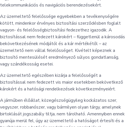
telekommunikációs és navigációs berendezésekért.
Az üzemeltető felelőssége egyebekben a tevékenységére
kötött, mindenkor érvényes biztosítási szerződésben foglalt
vagyon- és felelősségbiztosítási fedezethez igazodik. A
biztosítással nem fedezett károkért – függetlenül a károsodás
bekövetkezésének módjától és a kár mértékétől – az
üzemeltető nem vállal felelősséget. Kivételt képeznek a
biztosító mentesülését eredményező súlyos gondatlanság,
vagy szándékosság esetei.
Az üzemeltető egészében kizárja a felelősségét a
biztosítással nem fedezett vis maior esetekben bekövetkező
károkért és a hatósági rendelkezések következményeiért.
A járműben élőállat, közegészségügyileg kockázatos szer,
vegyszer, robbanószer, vagy bármilyen olyan tárgy, amelynek
birtoklását jogszabály tiltja, nem tárolható. Amennyiben ennek
gyanúja merül fel, úgy az üzemeltető a hatóságot értesíti és a