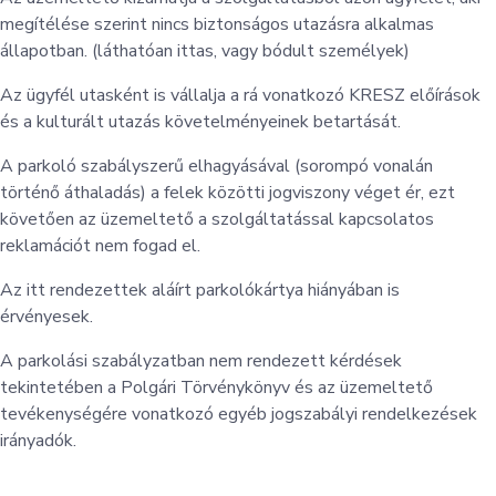
megítélése szerint nincs biztonságos utazásra alkalmas
állapotban. (láthatóan ittas, vagy bódult személyek)
Az ügyfél utasként is vállalja a rá vonatkozó KRESZ előírások
és a kulturált utazás követelményeinek betartását.
A parkoló szabályszerű elhagyásával (sorompó vonalán
történő áthaladás) a felek közötti jogviszony véget ér, ezt
követően az üzemeltető a szolgáltatással kapcsolatos
reklamációt nem fogad el.
Az itt rendezettek aláírt parkolókártya hiányában is
érvényesek.
A parkolási szabályzatban nem rendezett kérdések
tekintetében a Polgári Törvénykönyv és az üzemeltető
tevékenységére vonatkozó egyéb jogszabályi rendelkezések
irányadók.