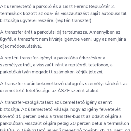
Az üzemeltető a parkoló és a Liszt Ferenc Repülőtér 2.
terminálok között az oda- és visszautazást saját autóbusszal
biztosítja ügyfelei részére. (reptéri transzfer)
A transzfer árát a parkolási díj tartalmazza. Amennyiben az
ügyfél a transzfert nem kívánja igénybe venni, úgy az nem jár a
díjak módosulásával.
A reptéri transzfer-igényt a parkolóba érkezéskor a
személyzetnél, a visszaút iránt a reptérről telefonon, a
parkolókártyán megadott számokon kérjük jelezni.
A transzfer során bekövetkező dologi és személyi károkért az
üzemeltető felelőssége az ÁSZF szerint alakul.
A transzfer-szolgáltatást az üzemeltető igény szerint
biztosítja. Az üzemeltető vállalja, hogy az igény felvételét
követő 15 percen belül a transzfer-buszt az odaút céljára a
parkolóban, visszaút céljára pedig 20 percen belül a terminálon
kiállítja. A tájékoztató jellegű menetidő további kb. 15 perc. Az