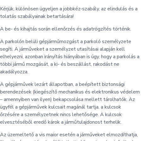
Kérjük, különösen ügyeljen a jobbkéz-szabály, az elindulás és a
tolatás szabályainak betartására!
A be- és kihajtás során ellenőrzés és adatrögzítés történik.
A parkolón belüli gépjárműmozgást a parkoló személyzete
segíti. A járműveket a személyzet utasításai alapján kell
elhelyezni, azonban irányítás hiányában is úgy, hogy a parkolás a
többi jármű mozgását, a ki- és beszállást, rakodást ne
akadályozza.
A gépjárművek lezárt állapotban, a beépített biztonsági
berendezések (kiegészítő mechanikus és elektronikus védelem
– amennyiben van ilyen) bekapcsolása mellett tárolhatók. Az
ügyfél a gépjárművek kulcsait magánál tartja, a kulcsok
őrzésére a személyzetnek nincs lehetősége. A kulcsok
elvesztéséből eredő károk a járműtulajdonost terhelik.
Az üzemeltető a vis maior esetén a járműveket elmozdíthatja,