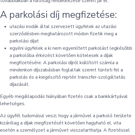
továbbiakban a hatóság rendelkezése szerint jár el.
A parkolási díj megfizetése:
utazási irodák által szervezett ügyfelek az utazási
szerződésben meghatározott módon fizetik meg a
parkolási díjat
egyéni ügyfelek a ki nem egyenlített parkolást legkésőbb
a parkolóba érkezést követően kötelesek a díjak
megfizetésére. A parkolási díjról kiállított számla a
mindenkori díjszabásban foglaltak szerint tünteti fel a
parkolás és a kiegészítő reptéri transzfer-szolgáltatás
díjazását.
Egyéb megállapodás hiányában fizetés csak a bankkártyával
lehetséges.
Az ügyfél tudomásul veszi, hogy a járművel a parkoló területe
kizárólag a díjak megfizetését követően hagyható el, vita
esetén a személyzet a járművet visszatarthatja. A fizetéssel