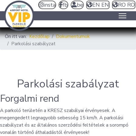
insta
fb
be
EN
EN
RO
RO
Ön itt van:
Kezdőlap
Dokumentumok
Parkolási szabályzat
Parkolási szabályzat
Forgalmi rend
A parkoló területén a KRESZ szabályai érvényesek. A
megengedett legnagyobb sebesség 15 km/h. A parkolási
szabályzat és az általános szerződési feltételek a sorompó
vonalán történő áthaladástól érvényesek!