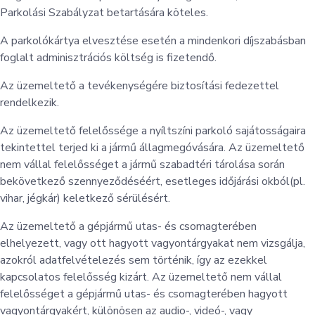
Parkolási Szabályzat betartására köteles.
A parkolókártya elvesztése esetén a mindenkori díjszabásban
foglalt adminisztrációs költség is fizetendő.
Az üzemeltető a tevékenységére biztosítási fedezettel
rendelkezik.
Az üzemeltető felelőssége a nyíltszíni parkoló sajátosságaira
tekintettel terjed ki a jármű állagmegóvására. Az üzemeltető
nem vállal felelősséget a jármű szabadtéri tárolása során
bekövetkező szennyeződéséért, esetleges időjárási okból(pl.
vihar, jégkár) keletkező sérülésért.
Az üzemeltető a gépjármű utas- és csomagterében
elhelyezett, vagy ott hagyott vagyontárgyakat nem vizsgálja,
azokról adatfelvételezés sem történik, így az ezekkel
kapcsolatos felelősség kizárt. Az üzemeltető nem vállal
felelősséget a gépjármű utas- és csomagterében hagyott
vagyontárgyakért, különösen az audio-, videó-, vagy