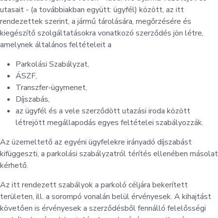
utasait - (a továbbiakban együtt: ügyfél) között, az itt
rendezettek szerint, a jármű tárolására, megőrzésére és
kiegészítő szolgáltatásokra vonatkozó szerződés jön létre,
amelynek általános feltételeit a
Parkolási Szabályzat,
ÁSZF,
Transzfer-ügymenet,
Díjszabás,
az ügyfél és a vele szerződött utazási iroda között
létrejött megállapodás egyes feltételei szabályozzák.
Az üzemeltető az egyéni ügyfelekre irányadó díjszabást
kifüggeszti, a parkolási szabályzatról térítés ellenében másolat
kérhető.
Az itt rendezett szabályok a parkoló céljára bekerített
területen, ill. a sorompó vonalán belül érvényesek. A kihajtást
követően is érvényesek a szerződésből fennálló felelősségi