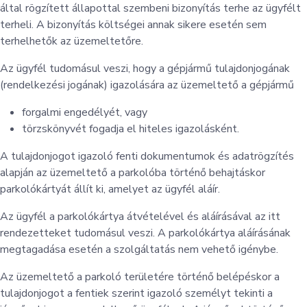
által rögzített állapottal szembeni bizonyítás terhe az ügyfélt
terheli. A bizonyítás költségei annak sikere esetén sem
terhelhetők az üzemeltetőre.
Az ügyfél tudomásul veszi, hogy a gépjármű tulajdonjogának
(rendelkezési jogának) igazolására az üzemeltető a gépjármű
forgalmi engedélyét, vagy
törzskönyvét fogadja el hiteles igazolásként.
A tulajdonjogot igazoló fenti dokumentumok és adatrögzítés
alapján az üzemeltető a parkolóba történő behajtáskor
parkolókártyát állít ki, amelyet az ügyfél aláír.
Az ügyfél a parkolókártya átvételével és aláírásával az itt
rendezetteket tudomásul veszi. A parkolókártya aláírásának
megtagadása esetén a szolgáltatás nem vehető igénybe.
Az üzemeltető a parkoló területére történő belépéskor a
tulajdonjogot a fentiek szerint igazoló személyt tekinti a