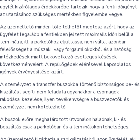
ügyfél kizárólagos érdekkörébe tartozik, hogy a fenti időigényt
az utazásához szükséges mértékben figyelembe vegye.
Az üzemeltető minden tőle telhetőt megtesz azért, hogy az
ügyfelet legalább a fentiekben jelzett maximális időn belül a
terminálra, ill. a parkolóhoz eljuttassa, nem vállal azonban
felelősséget a műszaki, vagy forgalmi okokból és a hatósági
intézkedések miatt bekövetkező esetleges késések
következményeiért. A repülőgépek elérésével kapcsolatos
igények érvényesítése kizárt.
A személyzet a transzfer buszokba történő biztonságos be- és
kiszállást segíti, nem feladata ugyanakkor a csomagok
rakodása, kezelése, ilyen tevékenységre a buszvezetők és
személyzet nem kötelezhető.
A buszok előre meghatározott útvonalon haladnak, ki- és
beszállás csak a parkolóban és a terminálokon lehetséges.
Az üzemeltető kizárhatja a szolgáltatásból azon ügyfelét, aki