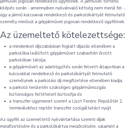
járművel jogosan rendelkező ügyfélnek. A járművel történő
kilépés során - amennyiben nyilvánvaló kétség nem merül fel -,
úgy a jármű kulcsaival rendelkező és parkolókártyát felmutató
személy minősül a gépjárművel jogosan rendelkező ügyfélnek.
Az üzemeltető kötelezettsége:
a mindenkori díjszabásban foglalt díjazás ellenében a
parkolóba leállított gépjárművet szabadtéri őrzött
parkolóban tárolja,
a gépjárművet az adatrögzítés során felvett állapotban a
kulcsokkal rendelkező és parkolókártyát felmutató
személynek a parkolási díj megfizetése ellenében kiadja,
a parkoló területén szükséges gépjárműmozgás
biztonságos feltételeit biztosítja és
a transzfer-ügymenet szerint a Liszt Ferenc Repülőtér 2.
terminálokhoz reptéri transzfer szolgáltatást nyújt.
Az ügyfél az üzemeltető nyilvántartása szerinti díjak
megfizetésére és a parkolókártya megőrzésére, valamint a