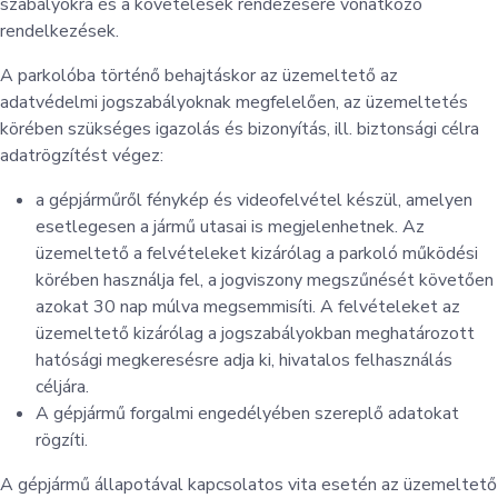
szabályokra és a követelések rendezésére vonatkozó
rendelkezések.
A parkolóba történő behajtáskor az üzemeltető az
adatvédelmi jogszabályoknak megfelelően, az üzemeltetés
körében szükséges igazolás és bizonyítás, ill. biztonsági célra
adatrögzítést végez:
a gépjárműről fénykép és videofelvétel készül, amelyen
esetlegesen a jármű utasai is megjelenhetnek. Az
üzemeltető a felvételeket kizárólag a parkoló működési
körében használja fel, a jogviszony megszűnését követően
azokat 30 nap múlva megsemmisíti. A felvételeket az
üzemeltető kizárólag a jogszabályokban meghatározott
hatósági megkeresésre adja ki, hivatalos felhasználás
céljára.
A gépjármű forgalmi engedélyében szereplő adatokat
rögzíti.
A gépjármű állapotával kapcsolatos vita esetén az üzemeltető